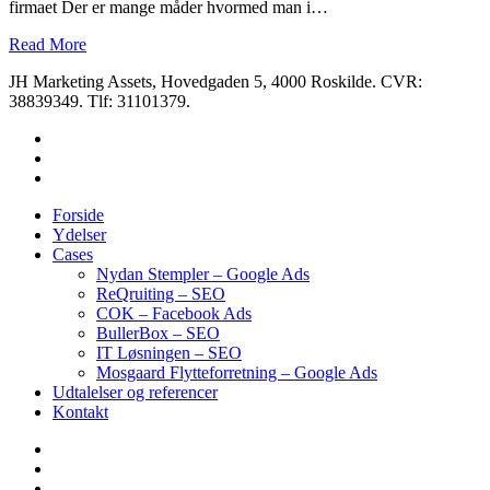
firmaet Der er mange måder hvormed man i…
Read More
JH Marketing Assets, Hovedgaden 5, 4000 Roskilde. CVR:
38839349. Tlf: 31101379.
Forside
Ydelser
Cases
Nydan Stempler – Google Ads
ReQruiting – SEO
COK – Facebook Ads
BullerBox – SEO
IT Løsningen – SEO
Mosgaard Flytteforretning – Google Ads
Udtalelser og referencer
Kontakt