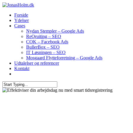
Forside
Ydelser
Cases
Nydan Stempler – Google Ads
ReQruiting – SEO
COK – Facebook Ads
BullerBox – SEO
IT Løsningen – SEO
Mosgaard Flytteforretning – Google Ads
Udtalelser og referencer
Kontakt
Tests, forsøg og andet for sjov og ikke seriøst indhold
Effektiviser din arbejdsdag nu
med smart tidsregistrering