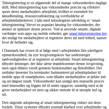
Tidsregistrering er en afgørende del af mange virksomheders daglige
drift. Med tidsregistrering kan virksomheder præcist og effektivt
spore deres medarbejders arbejdstid, hvilket er essentielt for
lønudbetaling, ressourceallokering og overholdelse af
arbejdstidsdirektiver. I takt med teknologiens udvikling er ‘smart
tidsregistrering’ blevet en populær løsning for virksomheder, der
ønsker at optimere denne proces. Ved at anvende smarte, digitale
værktøjer som apps og mobile enheder, gør
smart tidsregistrering her
det muligt for medarbejdere at registrere deres tid med lethed, uanset
hvor de befinder sig.
I Danmark har evnen til at følge med i arbejdstiden fået yderligere
opmærksomhed, da nye lovgivningskrav har understreget
nødvendigheden af at registrere al arbejdstid. Smart tidsregistrering
tilbyder løsninger, der ikke alene imødekommer denne lovgivning,
men også tilfører værdi gennem funktionalitet og fleksibilitet. Det
omfatter tjenester fra terminaler fastmonteret på arbejdspladser til
mobile apps til smartphones, som tillader medarbejdere at tjekke ind
og ud døgnet rundt. Virksomheder kan undgå den manuelle proces
med timesedler og frigøre tid til andre opgaver, samtidig med at de
giver medarbejdere en nem og sikker metode til at stemple ind og
ud.
Den stigende adoptering af smart tidsregistrering vidner om dens
fordele. Disse systemer tilbyder normalt klarhed over arbejdstider og