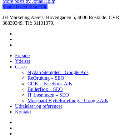
More posts by Jonas Holm
Share
Tweet
Share
Pin
JH Marketing Assets, Hovedgaden 5, 4000 Roskilde. CVR:
38839349. Tlf: 31101379.
Forside
Ydelser
Cases
Nydan Stempler – Google Ads
ReQruiting – SEO
COK – Facebook Ads
BullerBox – SEO
IT Løsningen – SEO
Mosgaard Flytteforretning – Google Ads
Udtalelser og referencer
Kontakt